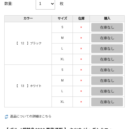
枚
数量:
カラー
サイズ
在庫
購入
S
×
M
×
【 12 】ブラック
L
×
XL
×
S
×
M
×
【 13 】ホワイト
L
×
XL
×
返品についての詳細はこちら