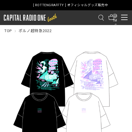
[ ROTTENGRAFFTY ] オフィシャルグッズ販売中
__I
TM
_C
NT
TOP
ポルノ超特急2022
__