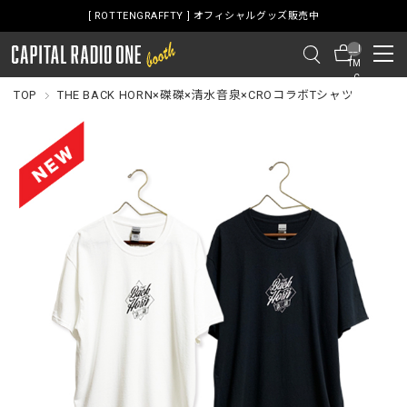
グッズ販売中
[ ROTTENGRAFFTY ] オフィシャル
__I
TM
_C
NT
TOP
THE BACK HORN×磔磔×清水音泉×CROコラボTシャツ
__