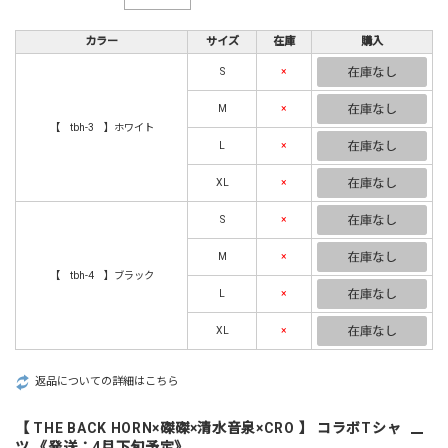
カラー
サイズ
在庫
購入
S
×
M
×
【 tbh-3 】ホワイト
L
×
XL
×
S
×
M
×
【 tbh-4 】ブラック
L
×
XL
×
返品についての詳細はこちら
【 THE BACK HORN×磔磔×清水音泉×CRO 】 コラボTシャ
ツ 《発送：4月下旬予定》