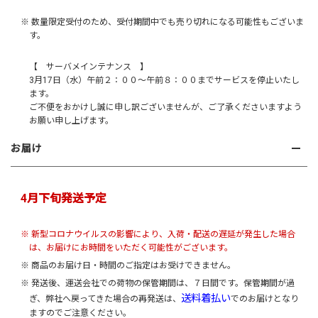
※ 数量限定受付のため、受付期間中でも売り切れになる可能性もございま
す。
【 サーバメインテナンス 】
3月17日（水）午前２：００～午前８：００までサービスを停止いたし
ます。
ご不便をおかけし誠に申し訳ございませんが、ご了承くださいますよう
お願い申し上げます。
お届け
4月下旬発送予定
※ 新型コロナウイルスの影響により、入荷・配送の遅延が発生した場合
は、お届けにお時間をいただく可能性がございます。
※ 商品のお届け日・時間のご指定はお受けできません。
※ 発送後、運送会社での荷物の保管期間は、７日間です。保管期間が過
送料着払い
ぎ、弊社へ戻ってきた場合の再発送は、
でのお届けとなり
ますのでご注意ください。