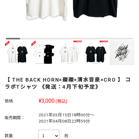
【 THE BACK HORN×磔磔×清水音泉×CRO 】 コ
ラボTシャツ 《発送：4月下旬予定》
¥3,000
価格:
(税込)
2021年03月15日18時00分～
販売期間：
2021年04月08日22時59分
枚
数量: