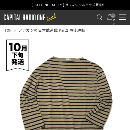
[ ROTTENGRAFFTY ] オフィシャルグッズ販売中
__I
TM
_C
NT
TOP
フラカンの日本武道館 Part2 事後通販
__