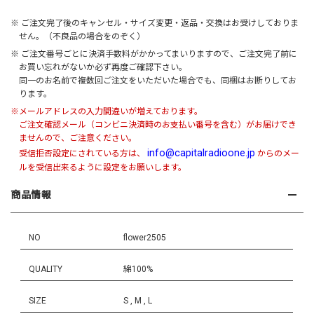
※ ご注文完了後のキャンセル・サイズ変更・返品・交換はお受けしておりま
せん。（不良品の場合をのぞく）
※ ご注文番号ごとに決済手数料がかかってまいりますので、ご注文完了前に
お買い忘れがないか必ず再度ご確認下さい。
同一のお名前で複数回ご注文をいただいた場合でも、同梱はお断りしてお
ります。
※メールアドレスの入力間違いが増えております。
ご注文確認メール（コンビニ決済時のお支払い番号を含む）がお届けでき
ませんので、ご注意ください。
info@capitalradioone.jp
受信拒否設定にされている方は、
からのメー
ルを受信出来るように設定をお願いします。
商品情報
NO
flower2505
QUALITY
綿100%
SIZE
S , M , L