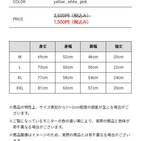
COLOR
yellow , white , pink
3,500円（税込み）
PRICE
1,500円（税込み）
身丈
身幅
肩幅
袖丈
M
69cm
52cm
46cm
20cm
L
73cm
55cm
50cm
22cm
XL
77cm
58cm
54cm
24cm
XXL
81cm
63cm
57cm
25cm
※商品の特性上、サイズ表記から1～2cm程度の誤差が生じる場合がご
ざいます。
※ご覧になっているモニターの色の違い等により、実際の商品と色味が
若干異なる場合がございます。
※商品画像はイメージのため、実際の商品とは若干異なる場合がござい