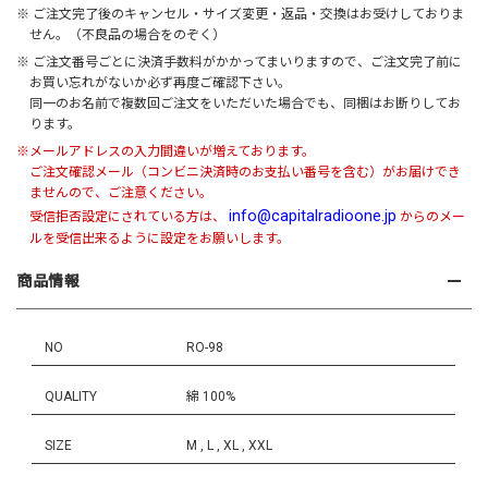
※ ご注文完了後のキャンセル・サイズ変更・返品・交換はお受けしておりま
せん。（不良品の場合をのぞく）
※ ご注文番号ごとに決済手数料がかかってまいりますので、ご注文完了前に
お買い忘れがないか必ず再度ご確認下さい。
同一のお名前で複数回ご注文をいただいた場合でも、同梱はお断りしてお
ります。
※メールアドレスの入力間違いが増えております。
ご注文確認メール（コンビニ決済時のお支払い番号を含む）がお届けでき
ませんので、ご注意ください。
info@capitalradioone.jp
受信拒否設定にされている方は、
からのメー
ルを受信出来るように設定をお願いします。
商品情報
NO
RO-98
QUALITY
綿 100%
SIZE
M , L , XL , XXL