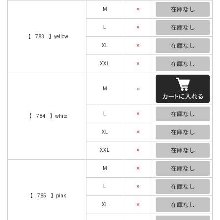
M
×
L
×
【 783 】yellow
XL
×
XXL
×
M
○
L
×
【 784 】white
XL
×
XXL
×
M
×
L
×
【 785 】pink
XL
×