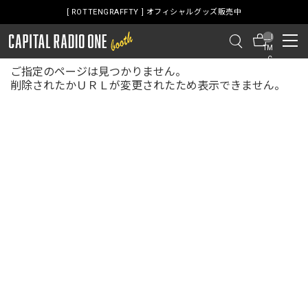
[ ROTTENGRAFFTY ] オフィシャルグッズ販売中
__I
TM
_C
ご指定のページは見つかりません。
NT
__
削除されたかＵＲＬが変更されたため表示できません。