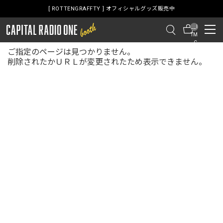
[ ROTTENGRAFFTY ] オフィシャルグッズ販売中
__I
TM
_C
ご指定のページは見つかりません。
NT
__
削除されたかＵＲＬが変更されたため表示できません。