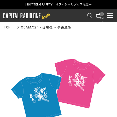
[ ROTTENGRAFFTY ] オフィシャルグッズ販売中
__I
TM
_C
NT
TOP
OTODAMA’24～音泉魂～ 事後通販
__