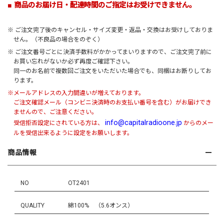
■ 商品のお届け日・配達時間のご指定はお受けできません。
※ ご注文完了後のキャンセル・サイズ変更・返品・交換はお受けしておりま
せん。（不良品の場合をのぞく）
※ ご注文番号ごとに決済手数料がかかってまいりますので、ご注文完了前に
お買い忘れがないか必ず再度ご確認下さい。
同一のお名前で複数回ご注文をいただいた場合でも、同梱はお断りしてお
ります。
※メールアドレスの入力間違いが増えております。
ご注文確認メール（コンビニ決済時のお支払い番号を含む）がお届けでき
ませんので、ご注意ください。
info@capitalradioone.jp
受信拒否設定にされている方は、
からのメー
ルを受信出来るように設定をお願いします。
商品情報
NO
OT2401
QUALITY
綿100% （5.6オンス）