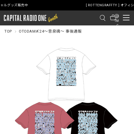
[ ROTTENGRAFFTY ] オフィシャルグッズ販売中
__I
TM
_C
NT
TOP
OTODAMA’24～音泉魂～ 事後通販
__