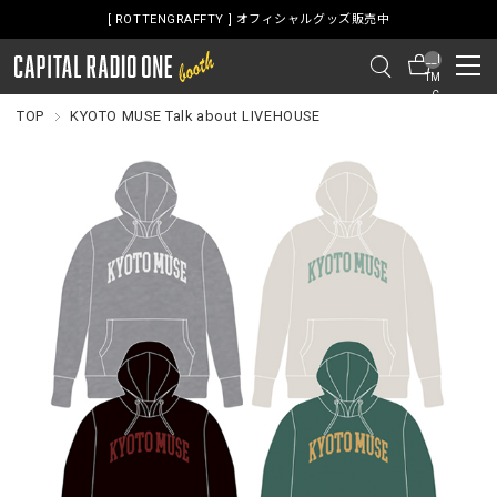
[ ROTTENGRAFFTY ] オフィシャルグッズ販売中
__I
TM
_C
NT
TOP
KYOTO MUSE Talk about LIVEHOUSE
__