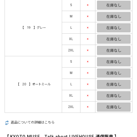
S
×
M
×
【 19 】グレー
L
×
XL
×
2XL
×
S
×
M
×
【 20 】オートミール
L
×
XL
×
2XL
×
返品についての詳細はこちら
【 KYOTO MUSE Talk about LIVEHOUSE 通信販売 】