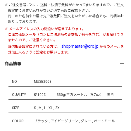
※ ご注文番号ごとに、送料・決済手数料がかかってまいりますので、ご注文
確定前にお買い忘れがないか必ず再度ご確認下さい。
同一のお名前やお届け先で複数回ご注文をいただいた場合でも、同梱はお
断りしております。
※ メールアドレスの入力間違いが増えております。
ご注文確認メール（コンビニ決済時のお支払い番号を含む）がお届けでき
ませんので、ご注意ください。
shopmaster@cro.jp
受信拒否設定にされている方は、
からのメールを
受信出来るように設定をお願いします。
商品情報
NO
MUSE2008
QUALITY
綿100% 330g/平方メートル（9.7oz） 裏毛
SIZE
S , M , L , XL , 2XL
COLOR
ブラック , アイビーグリーン , グレー , オートミール