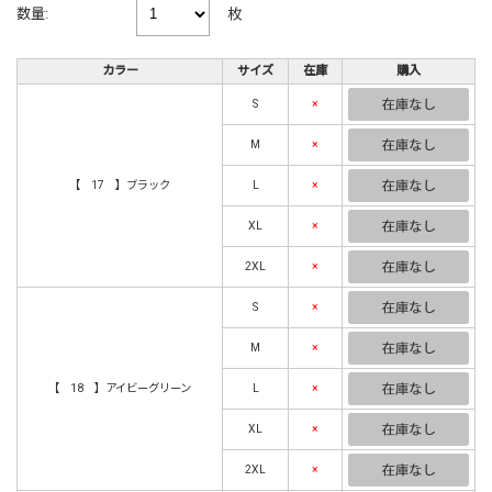
枚
数量:
カラー
サイズ
在庫
購入
S
×
M
×
【 17 】ブラック
L
×
XL
×
2XL
×
S
×
M
×
【 18 】アイビーグリーン
L
×
XL
×
2XL
×