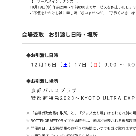
【 サーバメインテナンス 】
10月18日(水) 午前2:00～午前8:00までサービスを停止いたしま
ご不便をおかけし誠に申し訳ございませんが、ご了承くださいま
会場受取 お引渡し日時・場所
◆お引渡し日時
12月16日（
）17日（
）9:00 ～ 
土
日
◆お引渡し場所
京都パルスプラザ
響都超特急2023～KYOTO ULTRA E
※ 「会場受取商品引取所」と、「グッズ売り場」はそれぞれ別の
※ ROTTENGRAFFTYライブ開始時間は、後ほど発表される響都
※ 開催両日、上記時間帯のお好きな時間にいつでも受け取れます