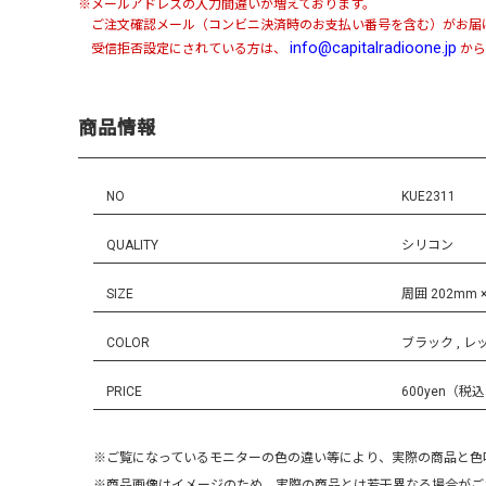
※メールアドレスの入力間違いが増えております。
ご注文確認メール（コンビニ決済時のお支払い番号を含む）がお届
info@capitalradioone.jp
受信拒否設定にされている方は、
から
商品情報
NO
KUE2311
QUALITY
シリコン
SIZE
周囲 202mm 
COLOR
ブラック , レ
PRICE
600yen（税
※ご覧になっているモニターの色の違い等により、実際の商品と色
※商品画像はイメージのため、実際の商品とは若干異なる場合がご