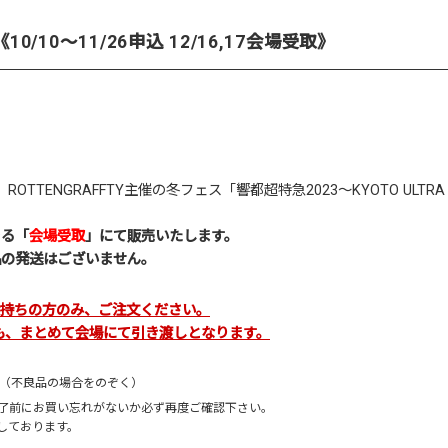
/10～11/26申込 12/16,17会場受取》
、
ROTTENGRAFFTY
主催の冬フェス「
響都超特急2023～KYOTO ULTRA 
きる「
会場受取
」にて販売いたします。
品の発送はございません。
お持ちの方のみ、ご注文ください。
合も、まとめて会場にて引き渡しとなります。
。（不良品の場合をのぞく）
完了前にお買い忘れがないか必ず再度ご確認下さい。
しております。