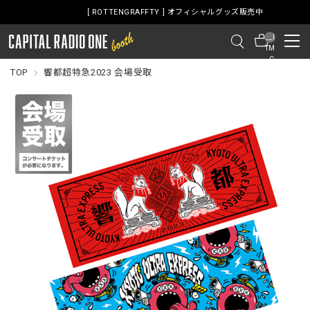
[ ROTTENGRAFFTY ] オフィシャルグッズ販売中
__I
TM
_C
NT
TOP
響都超特急2023 会場受取
__