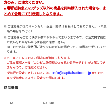
方のみ、ご注文ください。
■
響都超特急2023グッズ以外の商品を同時購入された場合も、ま
とめて会場にて引き渡しとなります。
※ ご注文完了後のキャンセル・返品・交換はお受けしておりません。（不良
品の場合をのぞく）
※ ご注文番号ごとに決済手数料がかかってまいりますので、ご注文完了前に
お買い忘れがないか必ず再度ご確認下さい。
同一のお名前で複数回ご注文をいただいた場合でも、同梱はお断りしてお
ります。
※メールアドレスの入力間違いが増えております。
ご注文確認メール（コンビニ決済時のお支払い番号を含む）がお届けでき
ませんので、ご注意ください。
info@capitalradioone.jp
受信拒否設定にされている方は、
からのメー
ルを受信出来るように設定をお願いします。
商品情報
NO
KUE2309